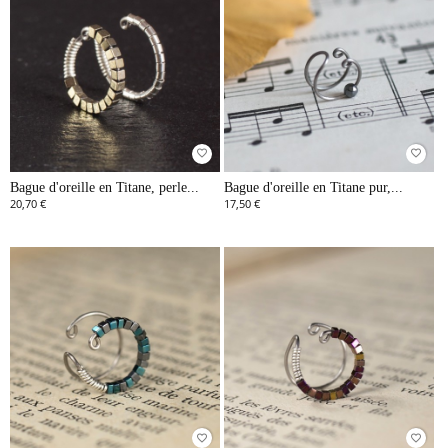
favorite_border
favorite_border
Bague d'oreille en Titane, perle...
Bague d'oreille en Titane pur,...
20,70 €
17,50 €
favorite_border
favorite_border