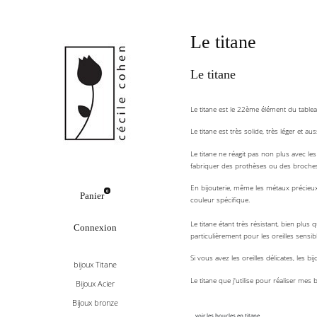
Le titane
Le titane
Le titane est le 22ème élément du tableau
Le titane est très solide, très léger et a
Le titane ne réagit pas non plus avec les
fabriquer des prothèses ou des broches
En bijouterie, même les métaux précieux 
0
Panier
couleur spécifique.
Le titane étant très résistant, bien plus 
Connexion
particulièrement pour les oreilles sensib
Si vous avez les oreilles délicates, les 
bijoux Titane
Le titane que j'utilise pour réaliser mes 
Bijoux Acier
Bijoux bronze
voir les boucles en titane