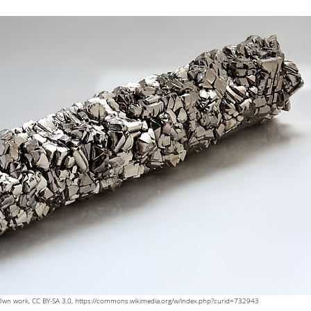
 Own work, CC BY-SA 3.0, https://commons.wikimedia.org/w/index.php?curid=732943