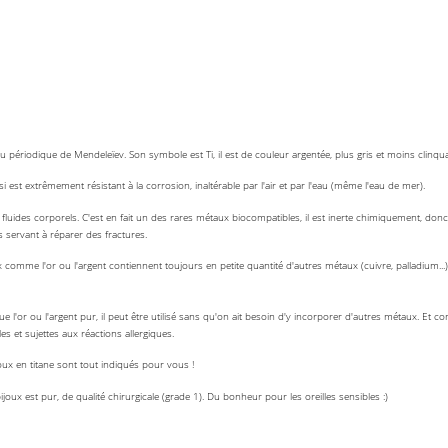
 périodique de Mendeleïev. Son symbole est Ti, il est de couleur argentée, plus gris et moins clinquan
ussi est extrêmement résistant à la corrosion, inaltérable par l'air et par l'eau (même l'eau de mer).
 fluides corporels. C'est en fait un des rares métaux biocompatibles, il est inerte chimiquement, donc 
 servant à réparer des fractures.
comme l'or ou l'argent contiennent toujours en petite quantité d'autres métaux (cuivre, palladium...
que l'or ou l'argent pur, il peut être utilisé sans qu'on ait besoin d'y incorporer d'autres métaux. Et co
les et sujettes aux réactions allergiques.
bijoux en titane sont tout indiqués pour vous !
bijoux est pur, de qualité chirurgicale (grade 1). Du bonheur pour les oreilles sensibles :)