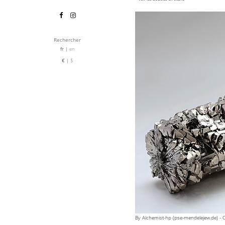
Rechercher
fr
en
€
$
By Alchemist-hp (pse-mendelejew.de) -