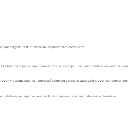
t que l'argent. C'est un métal aux propriétés très particulières.
très bien toléré par le corps humain. C'est la raison pour laquelle on l'utilise par exemple pour
), qu'on y a ajoute pour les rendre suffisamment solides et aussi parfois pour leur donner une
mme le titane ne réagit pas avec les fluides corporels, c'est un métal idéal en bijouterie,