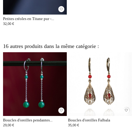
favorite_border
Petites créoles en Titane pur -...
32,00 €
16 autres produits dans la même catégorie :
favorite_border
favorite_border
Boucles d'oreilles pendantes...
Boucles d'oreilles Falbala
29,00 €
35,00 €