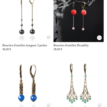
favorite_border
favorite_border
Boucles d'oreilles longues 3 perles
Boucles d'oreilles Picadilly
36,00 €
28,00 €
favorite_border
favorite_border