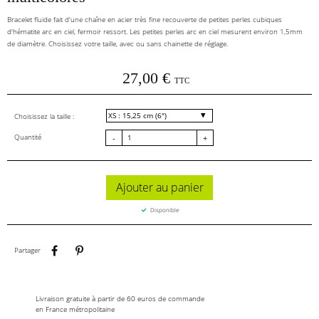
Bracelet fluide fait d'une chaîne en acier très fine recouverte de petites perles cubiques
d'hématite arc en ciel, fermoir ressort. Les petites perles arc en ciel mesurent environ 1,5mm
de diamètre. Choisissez votre taille, avec ou sans chainette de réglage.
27,00 €
TTC
Choisissez la taille :
Quantité
-
+
Ajouter au panier
Disponible
Partager
Pinterest
Partager
Livraison gratuite à partir de 60 euros de commande
en France métropolitaine