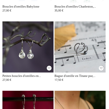
Boucles d'oreilles Babylone
Boucles d'oreilles Charleston,...
27,00 €
35,00 €
favorite_border
favorite_border
Petites boucles d'oreilles en...
Bague d'oreille en Titane pur,...
27,00 €
17,50 €