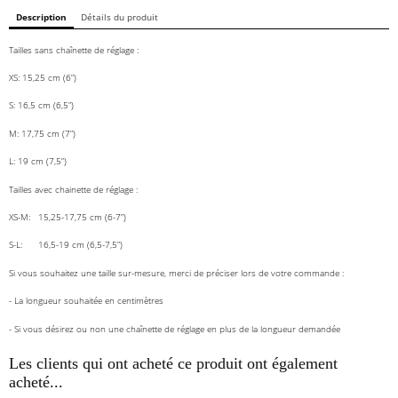
Description
Détails du produit
Tailles sans chaînette de réglage :
XS:
15,25 cm (6”)
S:
16,5 cm (6,5”)
M:
17,75 cm (7”)
L:
19 cm (7,5”)
Tailles avec chainette de réglage :
XS-M: 15,25-17,75 cm (6-7”)
S-L: 16,5-19 cm (6,5-7,5”)
Si vous souhaitez une taille sur-mesure, merci de préciser lors de votre commande :
- La longueur souhaitée en centimètres
- Si vous désirez ou non une chaînette de réglage en plus de la longueur demandée
Les clients qui ont acheté ce produit ont également
acheté...