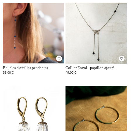
favorite_border
favorite_border
Boucles d'oreilles pendantes...
Collier Envol - papillon ajouré...
33,00 €
49,00 €