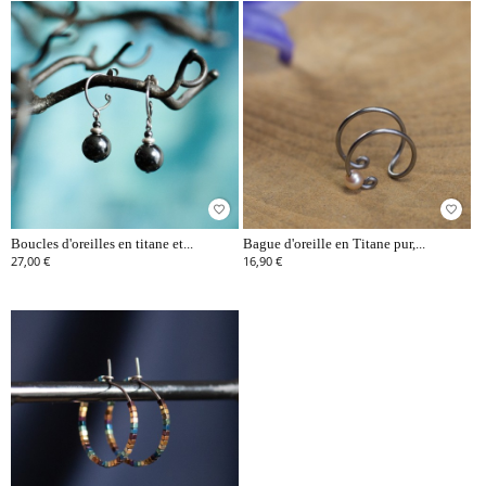
favorite_border
favorite_border
Boucles d'oreilles en titane et...
Bague d'oreille en Titane pur,...
27,00 €
16,90 €