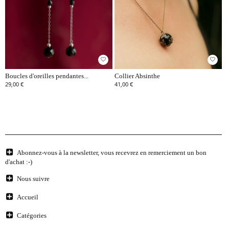
favorite_border
favorite_border
Boucles d'oreilles pendantes...
Collier Absinthe
29,00 €
41,00 €
Abonnez-vous à la newsletter, vous recevrez en remerciement un bon
d'achat :-)
Nous suivre
Accueil
Catégories