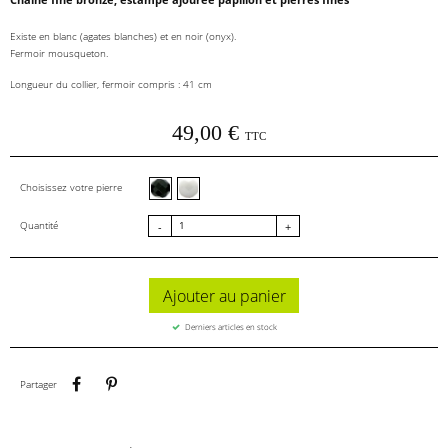
Existe en blanc (agates blanches) et en noir (onyx).
Fermoir mousqueton.
Longueur du collier, fermoir compris : 41 cm
49,00 €
TTC
Onyx facettes
Agate blanche facettes
Choisissez votre pierre
Quantité
-
+
Ajouter au panier
Derniers articles en stock
Partager
Pinterest
Partager