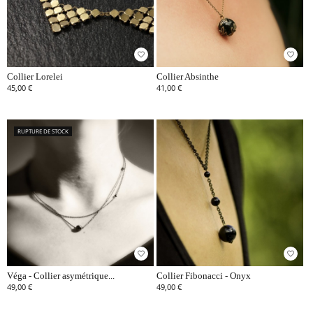
favorite_border
favorite_border
Collier Lorelei
Collier Absinthe
45,00 €
41,00 €
RUPTURE DE STOCK
favorite_border
favorite_border
Véga - Collier asymétrique...
Collier Fibonacci - Onyx
49,00 €
49,00 €