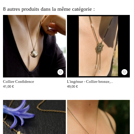
8 autres produits dans la même catégorie :
favorite_border
favorite_border
Collier Confidence
L'ingénue - Collier bronze,...
41,00 €
49,00 €