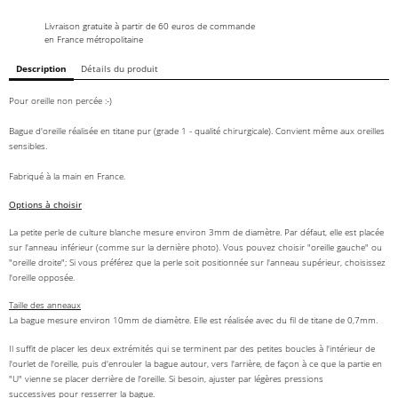
Livraison gratuite à partir de 60 euros de commande
en France métropolitaine
Description
Détails du produit
Pour oreille non percée :-)
Bague d'oreille réalisée en titane pur (grade 1 - qualité chirurgicale). Convient même aux oreilles
sensibles.
Fabriqué à la main en France.
Options à choisir
La petite perle de culture blanche mesure environ 3mm de diamètre. Par défaut, elle est placée
sur l'anneau inférieur (comme sur la dernière photo). Vous pouvez choisir "oreille gauche" ou
"oreille droite"; Si vous préférez que la perle soit positionnée sur l'anneau supérieur, choisissez
l'oreille opposée.
Taille des anneaux
La bague mesure environ 10mm de diamètre. Elle est réalisée avec du fil de titane de 0,7mm.
Il suffit de placer les deux extrémités qui se terminent par des petites boucles à l'intérieur de
l'ourlet de l'oreille, puis d'enrouler la bague autour, vers l'arrière, de façon à ce que la partie en
"U" vienne se placer derrière de l'oreille. Si besoin, ajuster par légères pressions
successives pour resserrer la bague.