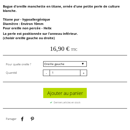
Bague d'oreille manchette en titane, ornée d'une petite perle de culture
blanche.
Titane pur - hypoallergénique
Diamètre : Environ 10mm
Pour oreille non percée - Helix
La perle est positionnée sur l'anneau inférieur.
(choisir oreille gauche ou droite)
16,90 €
TTC
Pour quelle oreille ?
Quantité
-
+
Ajouter au panier
Derniers articles en stock
Partager
Pinterest
Partager