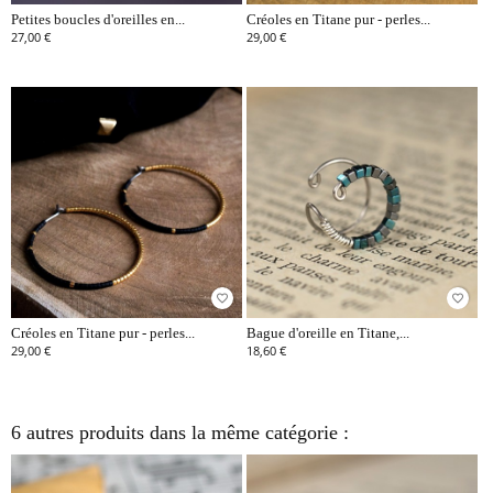
Petites boucles d'oreilles en...
Créoles en Titane pur - perles...
27,00 €
29,00 €
favorite_border
favorite_border
Créoles en Titane pur - perles...
Bague d'oreille en Titane,...
29,00 €
18,60 €
6 autres produits dans la même catégorie :