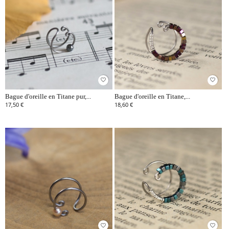
favorite_border
favorite_border
Bague d'oreille en Titane pur,...
Bague d'oreille en Titane,...
17,50 €
18,60 €
favorite_border
favorite_border