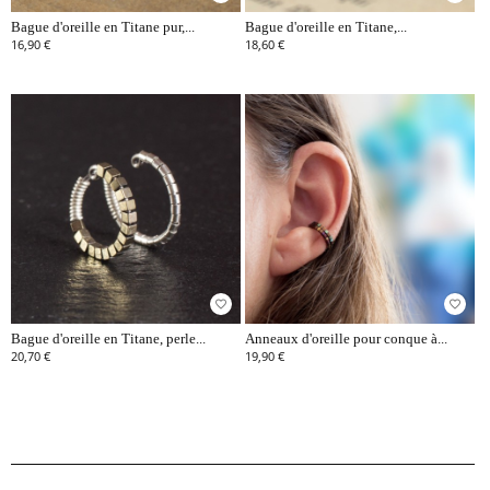
Bague d'oreille en Titane pur,...
Bague d'oreille en Titane,...
16,90 €
18,60 €
favorite_border
favorite_border
Bague d'oreille en Titane, perle...
Anneaux d'oreille pour conque à...
20,70 €
19,90 €