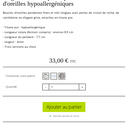
d'oreilles hypoallergéniques
Boucles d'oreilles pendantes fines et très longues avec perles de cristal de roche, de
calcédoine ou d'agate grise, attaches en titane pur.
- Titane pur - hypoallergénique
- Longueur totale (fermoir compris) : environ 8,9 cm
- Longueur du pendant : 7,7 cm
- largeur : 4mm
- Trois versions au choix
33,00 €
TTC
Cristal de roche facettes
Calcédoine facettes
Agate grise facettes
Choisissez votre pierre
Quantité
-
+
Ajouter au panier
Derniers articles en stock