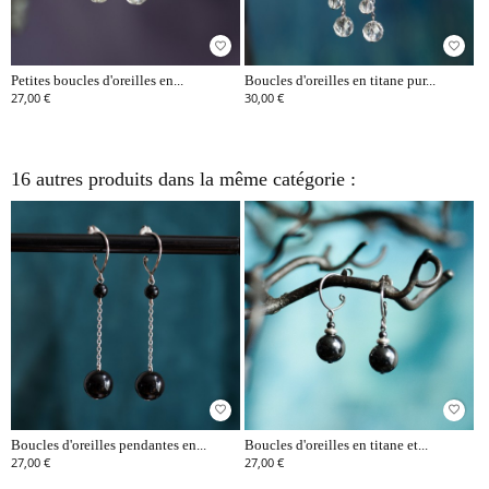
favorite_border
favorite_border
Petites boucles d'oreilles en...
Boucles d'oreilles en titane pur...
27,00 €
30,00 €
16 autres produits dans la même catégorie :
favorite_border
favorite_border
Boucles d'oreilles pendantes en...
Boucles d'oreilles en titane et...
27,00 €
27,00 €