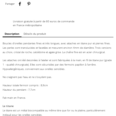
Partager
Pinterest
Partager
Livraison gratuite à partir de 60 euros de commande
en France métropolitaine
Description
Détails du produit
Boucles d'oreilles pendantes fines et très longues, avec attaches en titane pur et pierres fines.
Les perles sont translucides et facetées et mesurent environ 4mm de diamètre. Trois versions
au choix, cristal de roche, calcédoine et agate grise. La chaîne fine est en acier chirurgical.
Les attaches ont été dessinées à l'atelier et sont fabriquées à la main, en fil de titane pur (grade
1 - qualité chirurgicale). Elles sont sécurisées par des fermoirs papillon à l'arrière.
Hypoallergéniques, conviennent aux oreilles sensibles.
Ne craignent pas l'eau et ne s'oxydent pas.
Hauteur totale fermoir compris : 8,9cm
Hauteur du pendant : 7,7cm
Fait main en France.
Le titane
Le titane est un métal biocompatible au même titre que l’or ou le platine, particulièrement
indiqué pour les oreilles sensibles.