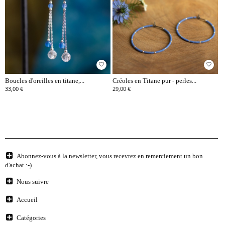
favorite_border
favorite_border
Boucles d'oreilles en titane,...
Créoles en Titane pur - perles...
33,00 €
29,00 €
Abonnez-vous à la newsletter, vous recevrez en remerciement un bon
d'achat :-)
Nous suivre
Accueil
Catégories