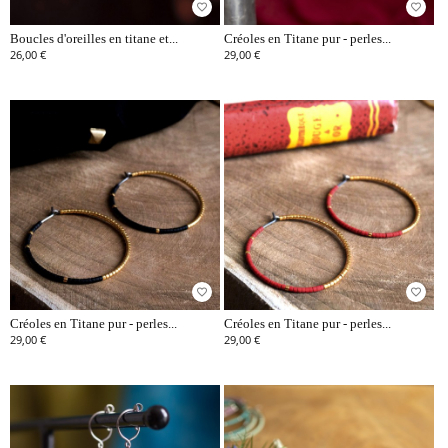
favorite_border
favorite_border
Boucles d'oreilles en titane et...
Créoles en Titane pur - perles...
26,00 €
29,00 €
favorite_border
favorite_border
Créoles en Titane pur - perles...
Créoles en Titane pur - perles...
29,00 €
29,00 €