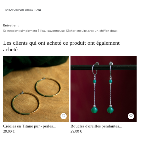
EN SAVOIR PLUS SUR LE TITANE
Entretien :
Se nettoient simplement à l'eau savonneuse. Sécher ensuite avec un chiffon doux
Les clients qui ont acheté ce produit ont également
acheté...
favorite_border
favorite_border
Créoles en Titane pur - perles...
Boucles d'oreilles pendantes...
29,00 €
29,00 €