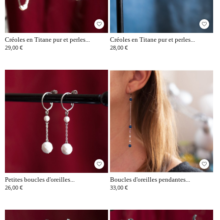
favorite_border
favorite_border
Créoles en Titane pur et perles...
Créoles en Titane pur et perles...
29,00 €
28,00 €
favorite_border
favorite_border
Petites boucles d'oreilles...
Boucles d'oreilles pendantes...
26,00 €
33,00 €