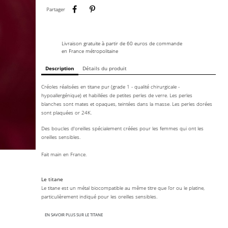
Partager
Pinterest
Partager
Livraison gratuite à partir de 60 euros de commande
en France métropolitaine
Description
Détails du produit
Créoles réalisées en titane pur (grade 1 - qualité chirurgicale -
hypoallergénique) et habillées de petites perles de verre. Les perles
blanches sont mates et opaques, teintées dans la masse. Les perles dorées
sont plaquées or 24K.
Des boucles d'oreilles spécialement créées pour les femmes qui ont les
oreilles sensibles.
Fait main en France.
Le titane
Le titane est un métal biocompatible au même titre que l’or ou le platine,
particulièrement indiqué pour les oreilles sensibles.
EN SAVOIR PLUS SUR LE TITANE