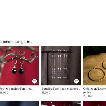
la même catégorie :
favorite_border
favorite_border
Petites boucles d'oreilles...
Boucles d'oreilles pendantes...
Créoles en Titane 
26,00 €
33,00 €
perles...
29,00 €