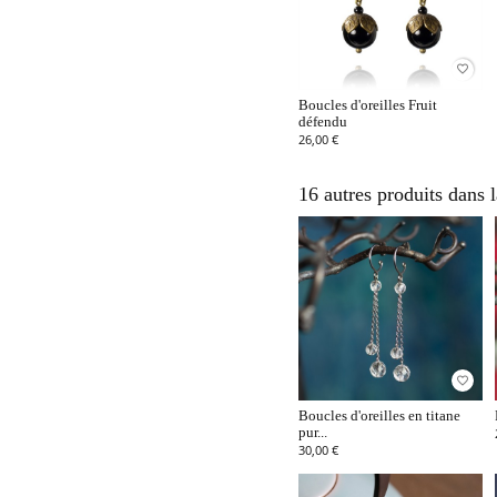
favorite_border
Boucles d'oreilles Fruit
défendu
26,00 €
16 autres produits dans 
favorite_border
Boucles d'oreilles en titane
pur...
30,00 €