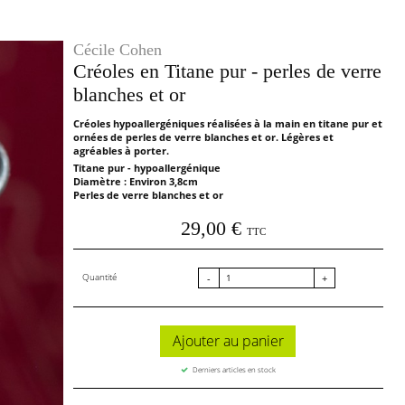
Cécile Cohen
Créoles en Titane pur - perles de verre
blanches et or
Créoles hypoallergéniques réalisées à la main en titane pur et
ornées de perles de verre blanches et or. Légères et
agréables à porter.
Titane pur - hypoallergénique
Diamètre : Environ 3,8cm
Perles de verre blanches et or
29,00 €
TTC
Quantité
-
+
Ajouter au panier
Derniers articles en stock