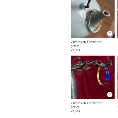
favorite_border
Créoles en Titane pur -
perles...
29,00 €
favorite_border
Créoles en Titane pur -
perles...
29,00 €