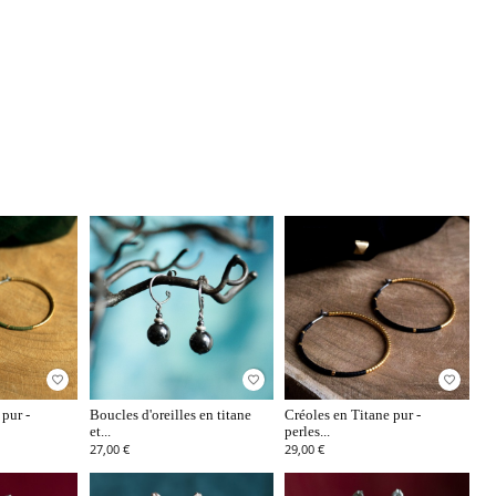
favorite_border
favorite_border
favorite_border
pur -
Boucles d'oreilles en titane
Créoles en Titane pur -
et...
perles...
27,00 €
29,00 €