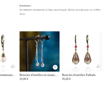
Entretien :
Se nettoient simplement à l'eau savonneuse. Sécher ensuite avec un chiffon
doux.
favorite_border
favorite_border
favorite_border
dormeuses...
Boucles d'oreilles en titane,...
Boucles d'oreilles Falbala
33,00 €
35,00 €