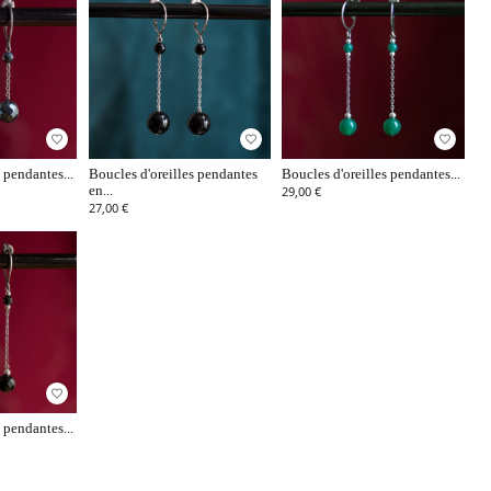
favorite_border
favorite_border
favorite_border
 pendantes...
Boucles d'oreilles pendantes
Boucles d'oreilles pendantes...
en...
29,00 €
27,00 €
favorite_border
 pendantes...