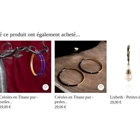
é ce produit ont également acheté...
favorite_border
favorite_border
Créoles en Titane pur -
Créoles en Titane pur -
Lizbeth - Petites 
perles...
perles...
29,00 €
29,00 €
29,00 €