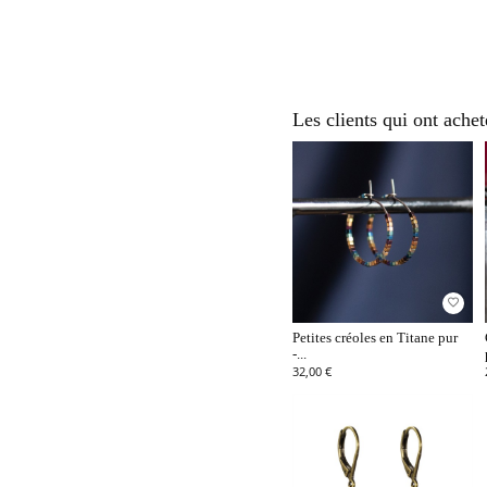
Les clients qui ont achet
favorite_border
Petites créoles en Titane pur
-...
32,00 €