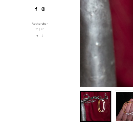
Rechercher
fr
en
€
$