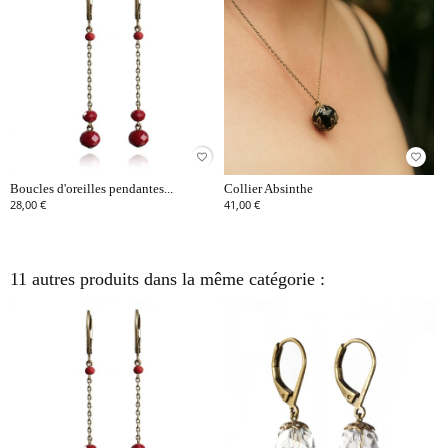
favorite_border
favorite_border
Boucles d'oreilles pendantes...
Collier Absinthe
28,00 €
41,00 €
11 autres produits dans la même catégorie :