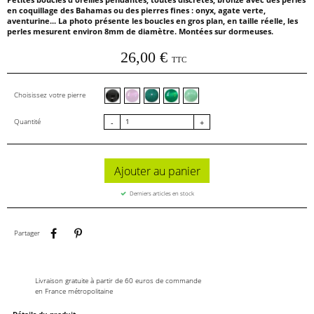
en coquillage des Bahamas ou des pierres fines : onyx, agate verte,
aventurine... La photo présente les boucles en gros plan, en taille réelle, les
perles mesurent environ 8mm de diamètre. Montées sur dormeuses.
26,00 €
TTC
Onyx
Jade rose
Jade bleu canard
Agate verte
Aventurine
Choisissez votre pierre
Quantité
-
+
Ajouter au panier
Derniers articles en stock
Partager
Pinterest
Partager
Livraison gratuite à partir de 60 euros de commande
en France métropolitaine