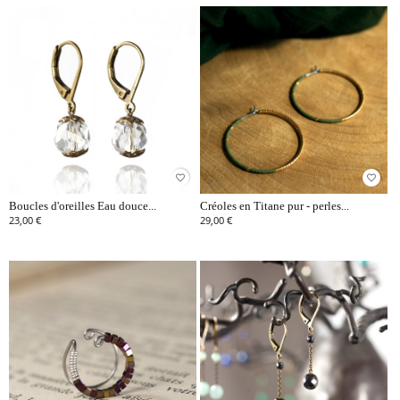
favorite_border
favorite_border
Boucles d'oreilles Eau douce...
Créoles en Titane pur - perles...
23,00 €
29,00 €