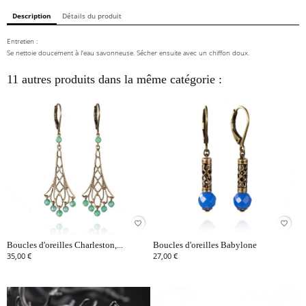
Description
Détails du produit
Entretien :
Se nettoie doucement à l'eau savonneuse. Sécher ensuite avec un chiffon doux.
11 autres produits dans la même catégorie :
favorite_border
favorite_border
Boucles d'oreilles Charleston,...
Boucles d'oreilles Babylone
35,00 €
27,00 €