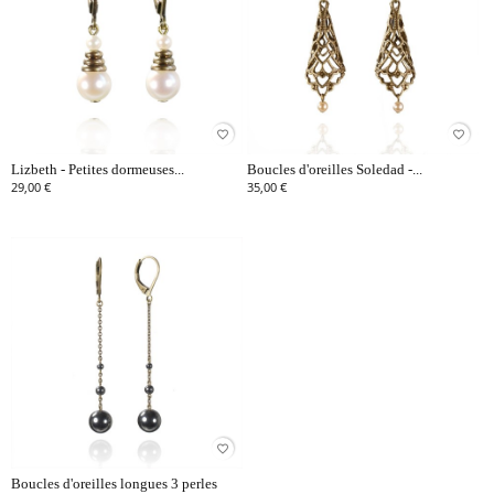
favorite_border
favorite_border
Lizbeth - Petites dormeuses...
Boucles d'oreilles Soledad -...
29,00 €
35,00 €
favorite_border
Boucles d'oreilles longues 3 perles