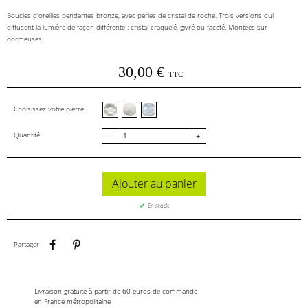
Boucles d'oreilles pendantes bronze, avec perles de cristal de roche. Trois versions qui
diffusent la lumière de façon différente : cristal craquelé, givré ou faceté. Montées sur
dormeuses.
30,00 €
TTC
Cristal de roche facettes
Cristal de roche givré
Cristal de roche craquelé
Choisissez votre pierre
Quantité
-
+
Ajouter au panier
En stock
Partager
Pinterest
Partager
Livraison gratuite à partir de 60 euros de commande
en France métropolitaine