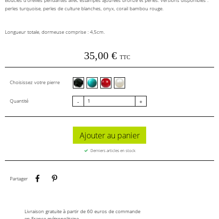
Boucles d'oreilles pendantes avec estampes ajourées bronze et perles. Versions disponibles :
perles turquoise, perles de culture blanches, onyx, corail bambou rouge.
Longueur totale, dormeuse comprise : 4,5cm.
35,00 €
TTC
Onyx facettes
Perles turquoise
Corail rouge
Perles de culture blanches
Choisissez votre pierre
Quantité
-
+
Ajouter au panier
Derniers articles en stock
Partager
Pinterest
Partager
Livraison gratuite à partir de 60 euros de commande
en France métropolitaine