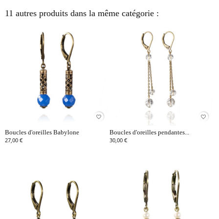
11 autres produits dans la même catégorie :
favorite_border
favorite_border
Boucles d'oreilles Babylone
Boucles d'oreilles pendantes...
27,00 €
30,00 €