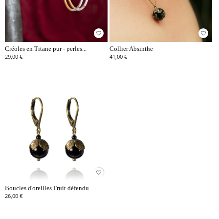
favorite_border
favorite_border
Créoles en Titane pur - perles...
Collier Absinthe
29,00 €
41,00 €
favorite_border
Boucles d'oreilles Fruit défendu
26,00 €