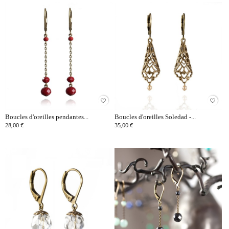
favorite_border
favorite_border
Boucles d'oreilles pendantes...
Boucles d'oreilles Soledad -...
28,00 €
35,00 €