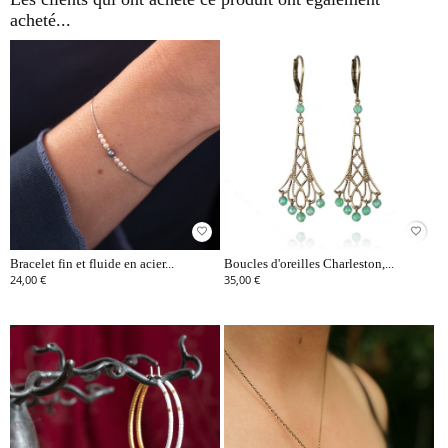
acheté...
favorite_border
favorite_border
Bracelet fin et fluide en acier...
Boucles d'oreilles Charleston,...
24,00 €
35,00 €