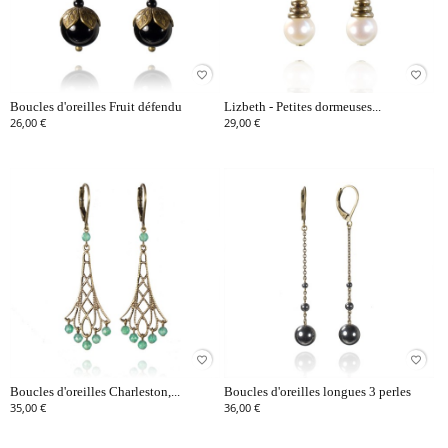
favorite_border
favorite_border
Boucles d'oreilles Fruit défendu
Lizbeth - Petites dormeuses...
26,00 €
29,00 €
favorite_border
favorite_border
Boucles d'oreilles Charleston,...
Boucles d'oreilles longues 3 perles
35,00 €
36,00 €